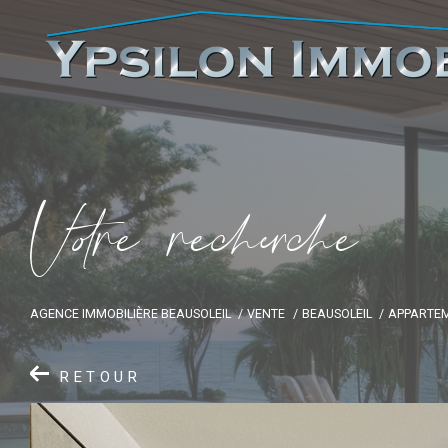
V
o
r
e
r
e
c
e
c
e
AGENCE IMMOBILIÈRE BEAUSOLEIL
VENTE
BEAUSOLEIL
APPARTE
RETOUR