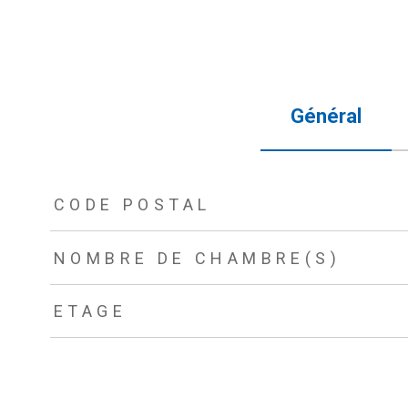
Général
TRAD_ZEPHYR_Caracteristique
TRAD_ZEPHYR_Valeurs
CODE POSTAL
NOMBRE DE CHAMBRE(S)
ETAGE