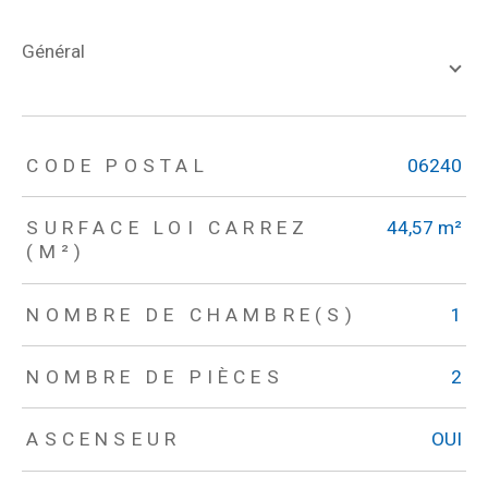
général
TRAD_ZEPHYR_Caracteristique
TRAD_ZEPHYR_Valeurs
CODE POSTAL
06240
SURFACE LOI CARREZ
44,57 m²
(M²)
NOMBRE DE CHAMBRE(S)
1
NOMBRE DE PIÈCES
2
ASCENSEUR
OUI