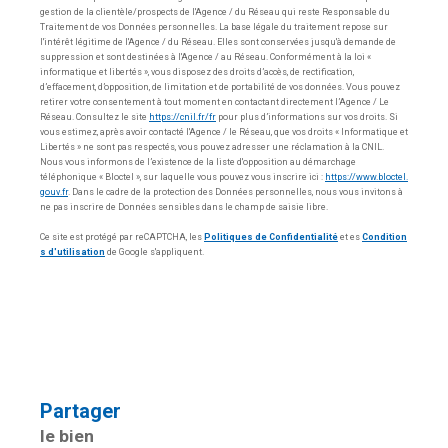
gestion de la clientèle/prospects de l'Agence / du Réseau qui reste Responsable du
Traitement de vos Données personnelles. La base légale du traitement repose sur
l'intérêt légitime de l'Agence / du Réseau. Elles sont conservées jusqu'à demande de
suppression et sont destinées à l'Agence / au Réseau. Conformément à la loi «
informatique et libertés », vous disposez des droits d’accès, de rectification,
d’effacement, d’opposition, de limitation et de portabilité de vos données. Vous pouvez
retirer votre consentement à tout moment en contactant directement l’Agence / Le
Réseau. Consultez le site
https://cnil.fr/fr
pour plus d’informations sur vos droits. Si
vous estimez, après avoir contacté l'Agence / le Réseau, que vos droits « Informatique et
Libertés » ne sont pas respectés, vous pouvez adresser une réclamation à la CNIL.
Nous vous informons de l’existence de la liste d'opposition au démarchage
téléphonique « Bloctel », sur laquelle vous pouvez vous inscrire ici :
https://www.bloctel.
gouv.fr
. Dans le cadre de la protection des Données personnelles, nous vous invitons à
ne pas inscrire de Données sensibles dans le champ de saisie libre.
Ce site est protégé par reCAPTCHA, les
Politiques de Confidentialité
et es
Condition
s d'utilisation
de Google s'appliquent.
partager
le bien