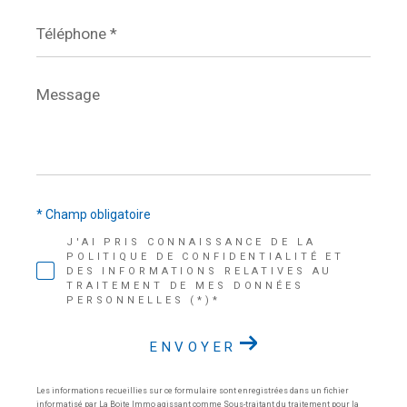
Téléphone
*
Message
*
* Champ obligatoire
J'AI PRIS CONNAISSANCE DE LA
POLITIQUE DE CONFIDENTIALITÉ ET
DES INFORMATIONS RELATIVES AU
TRAITEMENT DE MES DONNÉES
PERSONNELLES (*)*
ENVOYER
Les informations recueillies sur ce formulaire sont enregistrées dans un fichier
informatisé par La Boite Immo agissant comme Sous-traitant du traitement pour la