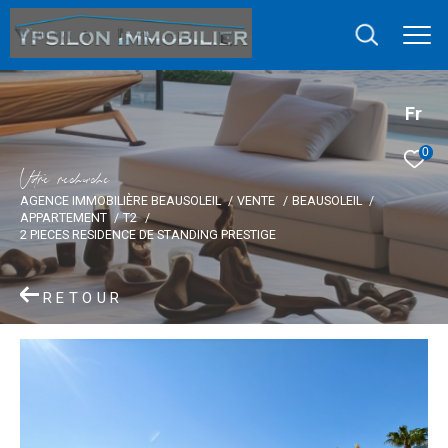
Fr
0
V
o
r
e
r
e
c
e
c
e
AGENCE IMMOBILIÈRE BEAUSOLEIL
VENTE
BEAUSOLEIL
APPARTEMENT
T2
2 PIECES RESIDENCE DE STANDING PRESTIGE
RETOUR