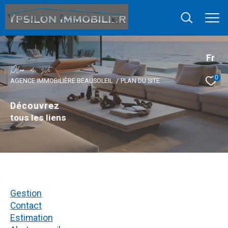
Fr
P
l
a
d
u
s
i
e
0
AGENCE IMMOBILIÈRE BEAUSOLEIL
PLAN DU SITE
Découvrez
tous les liens
gestion
contact
estimation