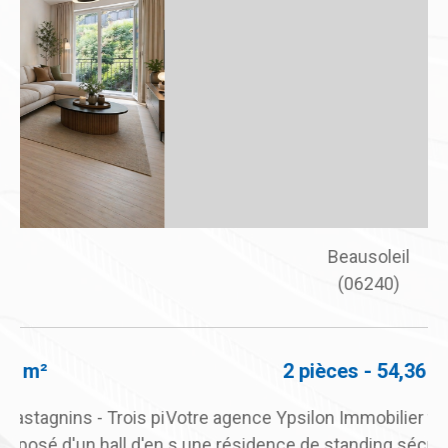
Beausoleil
(06240)
2 pièces - 54,36 m²
 pi
Votre agence Ypsilon Immobilier vous propose, dan
À 
'en
s une résidence de standing sécurisée avec piscin
ni