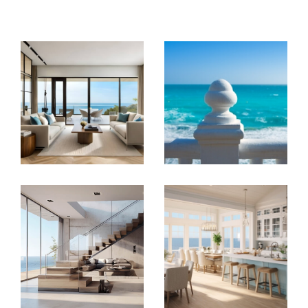
vous recherchiez un appartement, un duplex ou une
maison, notre équipe dédiée vous accompagne avec
rigueur et discrétion dans la sélection de propriétés
répondant précisément à vos attentes. Notre parfaite
connaissance des communes limitrophes à la
Principauté de Monaco nous permet de vous
proposer des biens rarement accessibles sur le
marché.
LOCATION ET GESTION LOCATIVE
Notre agence offre un service de gestion locative
complet, incluant l’assurance garantie des loyers
impayés, assurant la tranquillité d'esprit des
propriétaires. Notre service de location est conçu
pour maximiser votre rentabilité tout en préservant la
qualité et la valeur de votre bien. Nous nous
occupons de tout, de la recherche de locataires