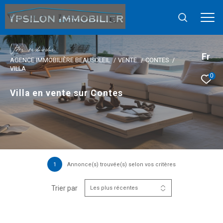
V
o
r
e
r
e
c
e
c
e
Fr
AGENCE IMMOBILIÈRE BEAUSOLEIL
VENTE
CONTES
VILLA
0
Villa en vente sur Contes
1
Annonce(s) trouvée(s) selon vos critères
Trier par
Les plus récentes