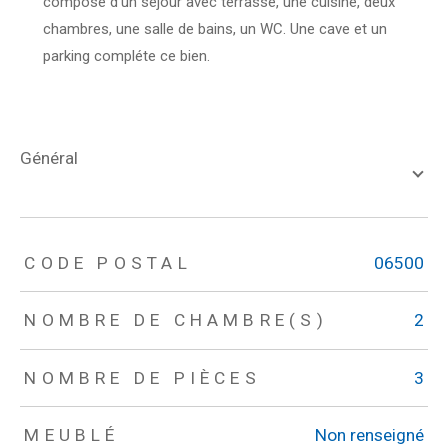
composé d'un séjour avec terrasse, une cuisine, deux
chambres, une salle de bains, un WC. Une cave et un
parking compléte ce bien.
général
TRAD_ZEPHYR_Caracteristique
TRAD_ZEPHYR_Valeurs
CODE POSTAL
06500
NOMBRE DE CHAMBRE(S)
2
NOMBRE DE PIÈCES
3
MEUBLÉ
Non renseigné