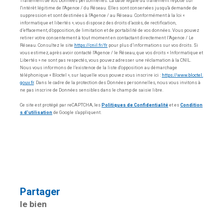
Traitement de vos Données personnelles. La base légale du traitement repose sur
l'intérêt légitime de l'Agence / du Réseau. Elles sont conservées jusqu'à demande de
suppression et sont destinées à l'Agence / au Réseau. Conformément à la loi «
informatique et libertés », vous disposez des droits d’accès, de rectification,
d’effacement, d’opposition, de limitation et de portabilité de vos données. Vous pouvez
retirer votre consentement à tout moment en contactant directement l’Agence / Le
Réseau. Consultez le site
https://cnil.fr/fr
pour plus d’informations sur vos droits. Si
vous estimez, après avoir contacté l'Agence / le Réseau, que vos droits « Informatique et
Libertés » ne sont pas respectés, vous pouvez adresser une réclamation à la CNIL.
Nous vous informons de l’existence de la liste d'opposition au démarchage
téléphonique « Bloctel », sur laquelle vous pouvez vous inscrire ici :
https://www.bloctel.
gouv.fr
. Dans le cadre de la protection des Données personnelles, nous vous invitons à
ne pas inscrire de Données sensibles dans le champ de saisie libre.
Ce site est protégé par reCAPTCHA, les
Politiques de Confidentialité
et es
Condition
s d'utilisation
de Google s'appliquent.
partager
le bien