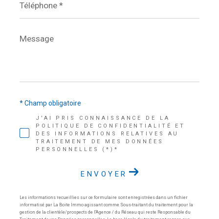
*
Message
*
* Champ obligatoire
J'AI PRIS CONNAISSANCE DE LA
POLITIQUE DE CONFIDENTIALITÉ ET
DES INFORMATIONS RELATIVES AU
TRAITEMENT DE MES DONNÉES
PERSONNELLES (*)*
ENVOYER
Les informations recueillies sur ce formulaire sont enregistrées dans un fichier
informatisé par La Boite Immo agissant comme Sous-traitant du traitement pour la
gestion de la clientèle/prospects de l'Agence / du Réseau qui reste Responsable du