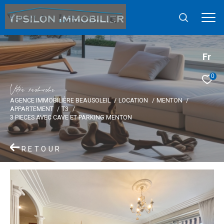
Fr
0
V
o
r
e
r
e
c
e
c
e
AGENCE IMMOBILIÈRE BEAUSOLEIL
LOCATION
MENTON
APPARTEMENT
T3
3 PIECES AVEC CAVE ET PARKING MENTON
RETOUR